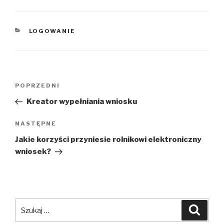
KATEGORIE
LOGOWANIE
Nawigacja
Poprzedni
POPRZEDNI
wpisu
wpis
Kreator wypełniania wniosku
Następny
NASTĘPNE
wpis
Jakie korzyści przyniesie rolnikowi elektroniczny
wniosek?
Szukaj:
Szuka