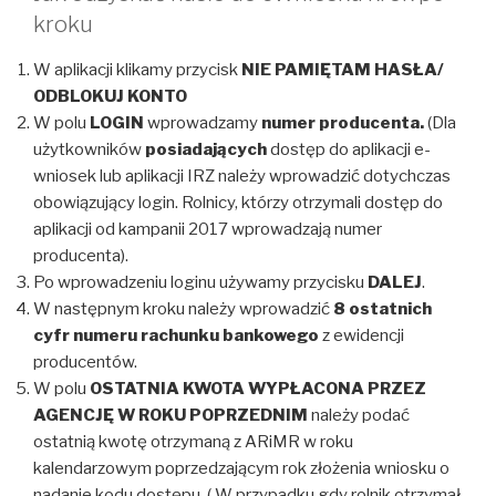
kroku
W aplikacji klikamy przycisk
NIE PAMIĘTAM HASŁA/
ODBLOKUJ KONTO
W polu
LOGIN
wprowadzamy
numer producenta.
(Dla
użytkowników
posiadających
dostęp do aplikacji e-
wniosek lub aplikacji IRZ należy wprowadzić dotychczas
obowiązujący login. Rolnicy, którzy otrzymali dostęp do
aplikacji od kampanii 2017 wprowadzają numer
producenta).
Po wprowadzeniu loginu używamy przycisku
DALEJ
.
W następnym kroku należy wprowadzić
8 ostatnich
cyfr numeru rachunku bankowego
z ewidencji
producentów.
W polu
OSTATNIA KWOTA WYPŁACONA PRZEZ
AGENCJĘ W ROKU
POPRZEDNIM
należy podać
ostatnią kwotę otrzymaną z ARiMR w roku
kalendarzowym poprzedzającym rok złożenia wniosku o
nadanie kodu dostępu. ( W przypadku gdy rolnik otrzymał