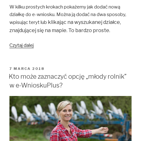
W kilku prostych krokach pokażemy jak dodać nową
działkę do e-wniosku. Można ją dodać na dwa sposoby,
klikając na wyszukanej działce,
wpisując teryt lub
znajdującej się na mapie. To bardzo proste.
Jak
Czytaj dalej
dodać
nową
działkę
OPUBLIKOWANE
7 MARCA 2018
W
do
Kto może zaznaczyć opcję „młody rolnik”
wniosku?
w e-WnioskuPlus?