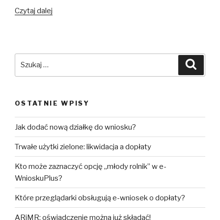
Tryby
Czytaj dalej
składania
wniosku
Szukaj:
Szuka
OSTATNIE WPISY
Jak dodać nową działkę do wniosku?
Trwałe użytki zielone: likwidacja a dopłaty
Kto może zaznaczyć opcję „młody rolnik” w e-
WnioskuPlus?
Które przeglądarki obsługują e-wniosek o dopłaty?
ARiMR: oświadczenie można już składać!