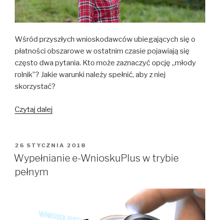
Wśród przyszłych wnioskodawców ubiegających się o
płatności obszarowe w ostatnim czasie pojawiają się
często dwa pytania. Kto może zaznaczyć opcję „młody
rolnik”? Jakie warunki należy spełnić, aby z niej
skorzystać?
Kto
Czytaj dalej
może
zaznaczyć
opcję
OPUBLIKOWANE
26 STYCZNIA 2018
W
„młody
Wypełnianie e-WnioskuPlus w trybie
rolnik”
pełnym
w
e-
WnioskuPlus?