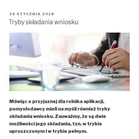
WnioskuPlus
w
OPUBLIKOWANE
26 STYCZNIA 2018
W
trybie
Tryby składania wniosku
pełnym
Mówiąc o przyjaznej dla rolnika aplikacji,
pomysłodawcy mieli na myśli również tryby
składania wniosku. Zauważmy, że są dwie
możliwości jego składania, tzn. w trybie
uproszczonym i w trybie pełnym.