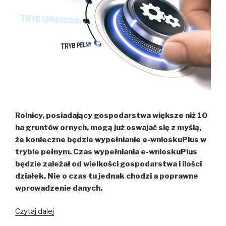
Rolnicy, posiadający gospodarstwa większe niż 10
ha gruntów ornych, mogą już oswajać się z myślą,
że konieczne będzie wypełnianie e-wnioskuPlus w
trybie pełnym. Czas wypełniania e-wnioskuPlus
będzie zależał od wielkości gospodarstwa i ilości
działek. Nie o czas tu jednak chodzi a poprawne
wprowadzenie danych.
Wypełnianie
Czytaj dalej
e-