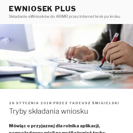
Przejdź
EWNIOSEK PLUS
do
Składanie eWniosków do ARiMR przez internet krok po kroku
treści
OPUBLIKOWANE
26 STYCZNIA 2018
PRZEZ
TADEUSZ ŚMIGIELSKI
W
Tryby składania wniosku
Mówiąc o przyjaznej dla rolnika aplikacji,