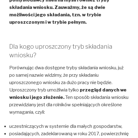
pomysłodawcy mieli na myśli również tryby
składania wniosku. Zauważmy, że są dwie
możliwości jego składania, tzn. w trybie
uproszczonym i w trybie pełnym.
Dla kogo uproszczony tryb składania
wniosku?
Porównując dwa dostępne tryby składania wniosku, już
po samej nazwie widzimy, że przy składaniu
uproszczonego wniosku za dużo pracy nie będzie.
Uproszczony tryb umożliwia tylko
przegląd danych we
wniosku i jego złożenie.
Ten sposób składania wniosku
przewidziany jest dla rolników spełniających określone
wymagania, czyli:
uczestniczących w systemie dla małych gospodarstw,
posiadających, zadeklarowaną w roku 2017, powierzchnię