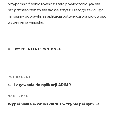
przypomnieć sobie również stare powiedzenie:
jak się
nie przewrócisz, to się nie nauczysz.
Dlatego tak długo
nanosimy poprawki, aż aplikacja potwierdzi prawidłowość
wypełnienia wniosku.
KATEGORIE
WYPEŁNIANIE WNIOSKU
Nawigacja
Poprzedni
POPRZEDNI
wpisu
wpis
Logowanie do aplikacji ARiMR
Następny
NASTĘPNE
wpis
Wypełnianie e-WnioskuPlus w trybie pełnym