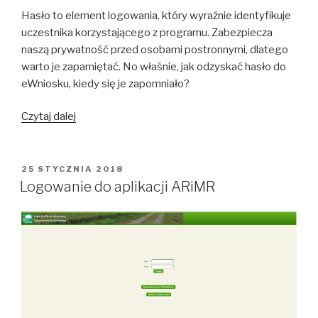
Hasło to element logowania, który wyraźnie identyfikuje
uczestnika korzystającego z programu. Zabezpiecza
naszą prywatność przed osobami postronnymi, dlatego
warto je zapamiętać. No właśnie, jak odzyskać hasło do
eWniosku, kiedy się je zapomniało?
Jak
Czytaj dalej
odzyskać
hasło
do
OPUBLIKOWANE
25 STYCZNIA 2018
W
e-
Logowanie do aplikacji ARiMR
Wniosku?