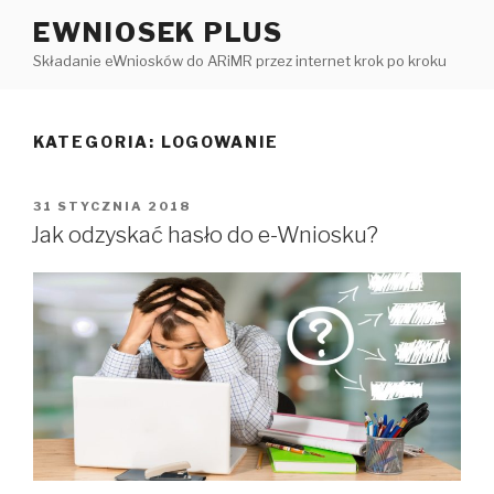
Przejdź
EWNIOSEK PLUS
do
Składanie eWniosków do ARiMR przez internet krok po kroku
treści
KATEGORIA:
LOGOWANIE
OPUBLIKOWANE
31 STYCZNIA 2018
W
Jak odzyskać hasło do e-Wniosku?