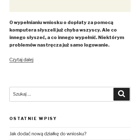
O wypełnianiu wniosku o dopłaty za pomocą
komputera słyszeli już chyba wszyscy. Ale co
innego słyszeć, a co innego wypełnić. Niektórym
problemów nastręcza już samo logowanie.
Logowanie
Czytaj dalej
do
aplikacji
ARiMR
Szukaj:
Szuka
OSTATNIE WPISY
Jak dodać nową działkę do wniosku?