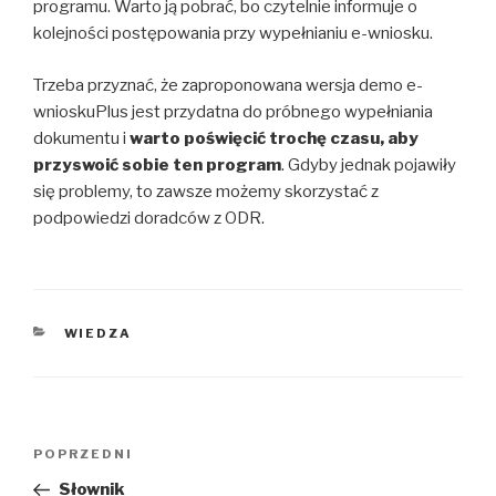
programu. Warto ją pobrać, bo czytelnie informuje o
kolejności postępowania przy wypełnianiu e-wniosku.
Trzeba przyznać, że zaproponowana wersja demo e-
wnioskuPlus jest przydatna do próbnego wypełniania
dokumentu i
warto poświęcić trochę czasu, aby
przyswoić sobie ten program
. Gdyby jednak pojawiły
się problemy, to zawsze możemy skorzystać z
podpowiedzi doradców z ODR.
KATEGORIE
WIEDZA
Nawigacja
Poprzedni
POPRZEDNI
wpisu
wpis
Słownik