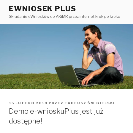
Przejdź
EWNIOSEK PLUS
do
Składanie eWniosków do ARiMR przez internet krok po kroku
treści
OPUBLIKOWANE
15 LUTEGO 2018
PRZEZ
TADEUSZ ŚMIGIELSKI
W
Demo e-wnioskuPlus jest już
dostępne!