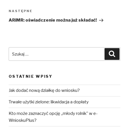
Następny
NASTĘPNE
wpis
ARiMR: oświadczenie można już składać!
Szukaj:
Szuka
OSTATNIE WPISY
Jak dodać nową działkę do wniosku?
Trwałe użytki zielone: likwidacja a dopłaty
Kto może zaznaczyć opcję „młody rolnik” w e-
WnioskuPlus?